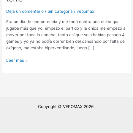
hiperventilarte
Deja un comentario
/
Sin categoría
/
vepomax
en
un
Era un día de competencia y me tocó contra una chica que
partido
jugaba más que yo, empezó el partido y la chica me empezó a
de
mover por toda la cancha, tanto así que solo habían pasado 4
tenis
games y yo ya no podía correr bien del cansancio por falta de
oxígeno, me estaba hiperventilando, luego […]
Leer más »
Copyright © VEPOMAX 2026