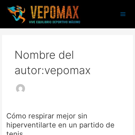
Ir
Main
al
Menu
contenido
Nombre del
autor:vepomax
Cómo respirar mejor sin
Cómo
respirar
hiperventilarte en un partido de
mejor
tenis
sin