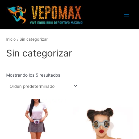
Ir
Main
al
Menu
contenido
Inicio
/ Sin categorizar
Sin categorizar
Mostrando los 5 resultados