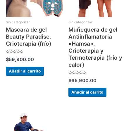
Sin categorizar
Sin categorizar
Mascara de gel
Muñequera de gel
Beauty Paradise.
Antiinflamatoria
Crioterapia (frío)
«Hamsa».
Crioterapia y
Termoterapia (frío y
Valorado
$
59,900.00
con
calor)
0
de
5
Añadir al carrito
Valorado
$
65,900.00
con
0
de
5
Añadir al carrito