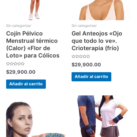
Sin categorizar
Sin categorizar
Cojín Pélvico
Gel Anteojos «Ojo
Menstrual térmico
que todo lo ve».
(Calor) «Flor de
Crioterapia (frío)
Loto» para Cólicos
Valorado
$
29,900.00
con
0
Valorado
$
29,900.00
de
con
5
0
Añadir al carrito
de
5
Añadir al carrito