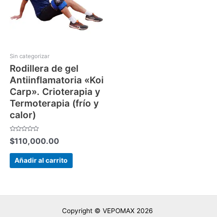
Sin categorizar
Rodillera de gel
Antiinflamatoria «Koi
Carp». Crioterapia y
Termoterapia (frío y
calor)
Valorado
$
110,000.00
con
0
de
5
Añadir al carrito
Copyright © VEPOMAX 2026