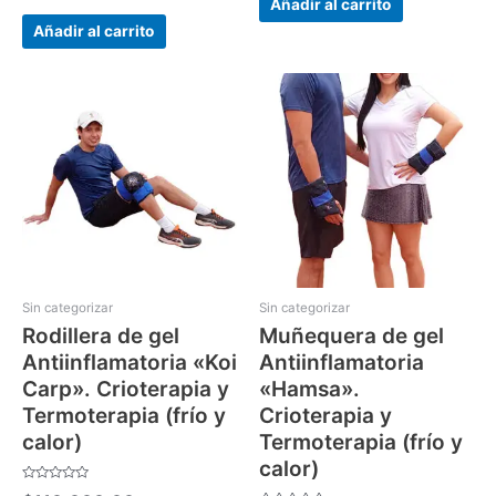
0
Añadir al carrito
de
5
Añadir al carrito
Sin categorizar
Sin categorizar
Rodillera de gel
Muñequera de gel
Antiinflamatoria «Koi
Antiinflamatoria
Carp». Crioterapia y
«Hamsa».
Termoterapia (frío y
Crioterapia y
calor)
Termoterapia (frío y
calor)
Valorado