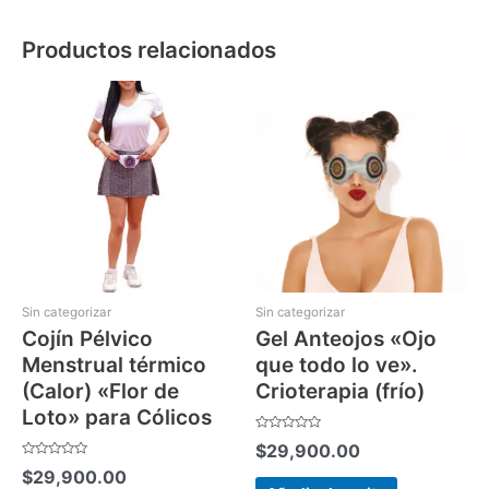
Productos relacionados
Sin categorizar
Sin categorizar
Cojín Pélvico
Gel Anteojos «Ojo
Menstrual térmico
que todo lo ve».
(Calor) «Flor de
Crioterapia (frío)
Loto» para Cólicos
Valorado
$
29,900.00
con
0
Valorado
$
29,900.00
de
con
5